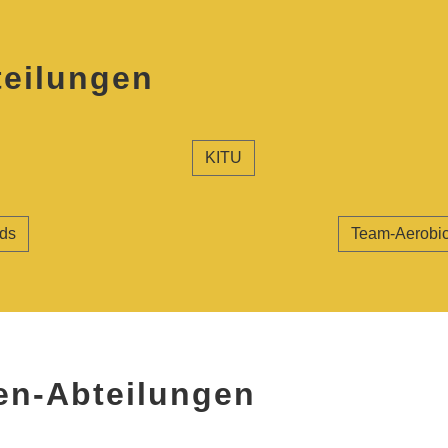
teilungen
KITU
ids
Team-Aerobic
en-Abteilungen